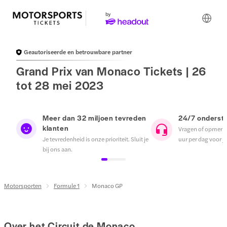
Geautoriseerde en betrouwbare partner
Grand Prix van Monaco Tickets | 26
tot 28 mei 2023
Meer dan 32 miljoen tevreden
24/7 onderst
klanten
Vragen of opmerk
Je tevredenheid is onze prioriteit. Sluit je
uur per dag voor je
bij ons aan.
Motorsporten
Formule 1
Monaco GP
Over het Circuit de Monaco