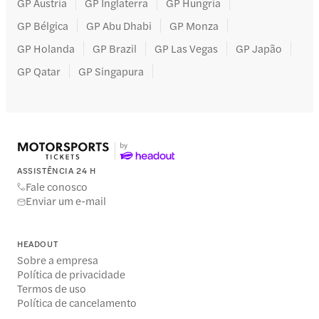
GP Áustria
GP Inglaterra
GP Hungria
GP Bélgica
GP Abu Dhabi
GP Monza
GP Holanda
GP Brazil
GP Las Vegas
GP Japão
GP Qatar
GP Singapura
ASSISTÊNCIA 24 H
Fale conosco
Enviar um e-mail
HEADOUT
Sobre a empresa
Política de privacidade
Termos de uso
Política de cancelamento