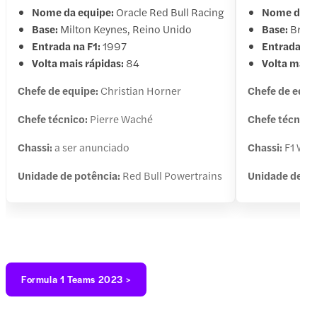
Nome da equipe:
Oracle Red Bull Racing
Nome da eq
Base:
Milton Keynes, Reino Unido
Base:
Brack
Entrada na F1:
1997
Entrada na 
Volta mais rápidas:
84
Volta mais 
Chefe de equipe:
Christian Horner
Chefe de equi
Chefe técnico:
Pierre Waché
Chefe técnico
Chassi:
a ser anunciado
Chassi:
F1 W14
Unidade de potência:
Red Bull Powertrains
Unidade de po
Formula 1 Teams 2023 >