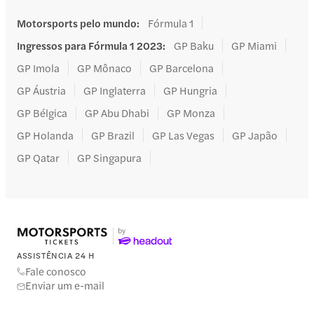
Motorsports pelo mundo
:
Fórmula 1
Ingressos para Fórmula 1 2023
:
GP Baku
GP Miami
GP Imola
GP Mônaco
GP Barcelona
GP Áustria
GP Inglaterra
GP Hungria
GP Bélgica
GP Abu Dhabi
GP Monza
GP Holanda
GP Brazil
GP Las Vegas
GP Japão
GP Qatar
GP Singapura
ASSISTÊNCIA 24 H
Fale conosco
Enviar um e-mail