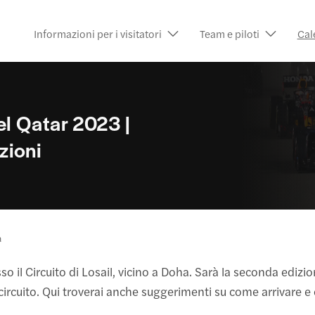
Informazioni per i visitatori
Team e piloti
Cal
del Qatar 2023 |
azioni
a
so il Circuito di Losail, vicino a Doha. Sarà la seconda edizi
l circuito. Qui troverai anche suggerimenti su come arrivare e