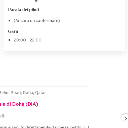
Parata dei piloti
(Ancora da confermare)
Gara
20:00 - 22:00
Relief Road, Doha, Qatar
ale di Doha (DIA)
il.
il non è servito direttamente dai mezzi pubblici. Il modo migliore per