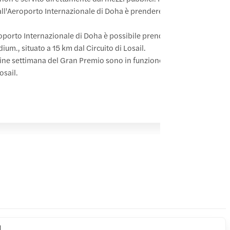
all'Aeroporto Internazionale di Doha è prendere il taxi. Il viaggio d
oporto Internazionale di Doha è possibile prendere la metropolitan
dium., situato a 15 km dal Circuito di Losail.
fine settimana del Gran Premio sono in funzione bus navetta tra il Lu
osail.
l